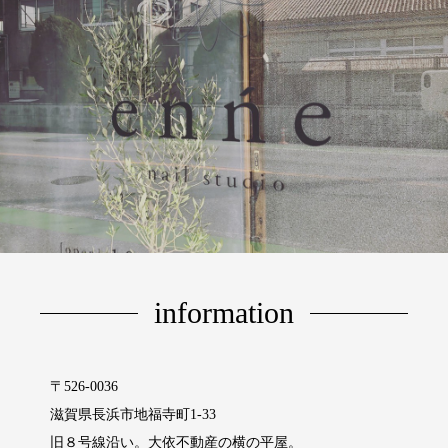
information
〒526-0036
滋賀県長浜市地福寺町1‐33
旧８号線沿い。大依不動産の横の平屋。