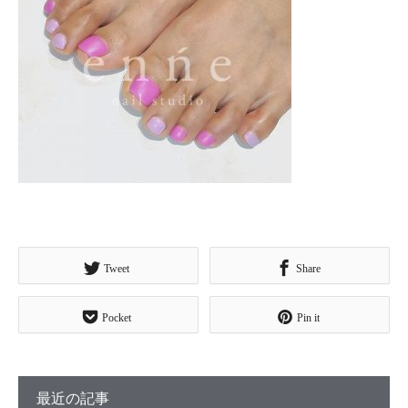
Tweet
Share
Pocket
Pin it
最近の記事