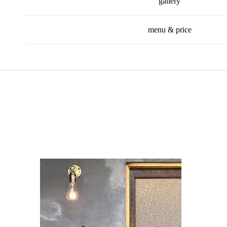
gallery
menu & price