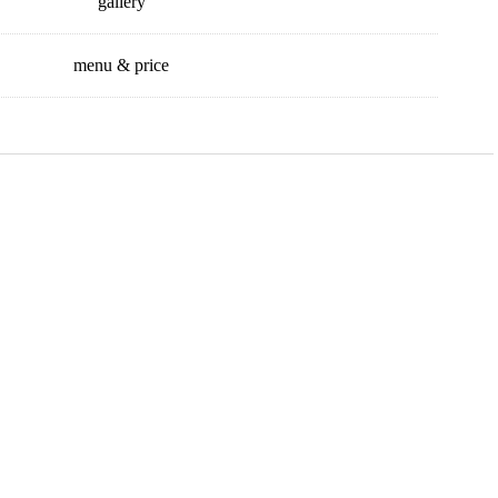
gallery
menu & price